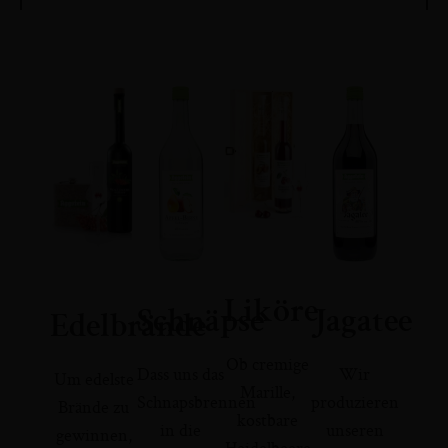
Liköre
Schnäpse
Jagatee
Edelbrände
Ob cremige
Dass uns das
Wir
Um edelste
Marille,
Schnapsbrennen
produzieren
Brände zu
kostbare
in die
unseren
gewinnen,
Heidelbeere