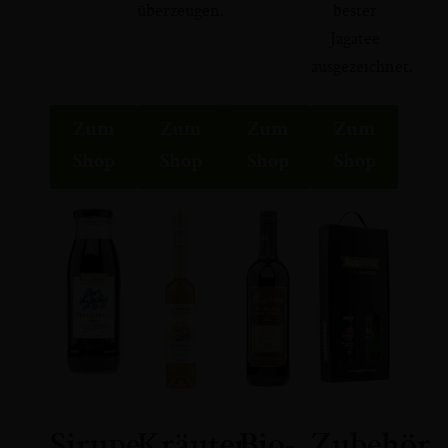
überzeugen.
bester
Jagatee
ausgezeichnet.
Zum
Zum
Zum
Zum
Shop
Shop
Shop
Shop
Sirupe
Kräuter
Bio-
Zubehör