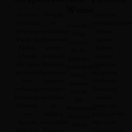
Weine
Der reine
Die Kraft
Damit das
Geschmack
66
Geschmackserlebni
Unser Herz
der Frucht.
verschiedener
nicht am
schlägt
Was für die
Alpenkräuter
falschen
nicht nur
Edellese,
und der
Zubehör
für den
Schnäpse
Geschmack
scheitert,
Liebhaber
oder Liköre
blühender
finden Sie
hochqualitativer
gilt, ist auch
Bergwiesen:
im Aggstein
Brände,
beim
Aggsteins
Edelbrände
sondern
reichhaltigen
Schnäpse
Onlineshop
auch für
Fruchtsirup-
und Liköre
spezielle
den
Sortiment
aus
Gläser und
Weingenießer,
von
sorgfältig
geschmackvolle
der seinen
Aggstein
ausgewählten
wie -reiche
Abend
Edelbrände
Kräutern
Geschenkideen