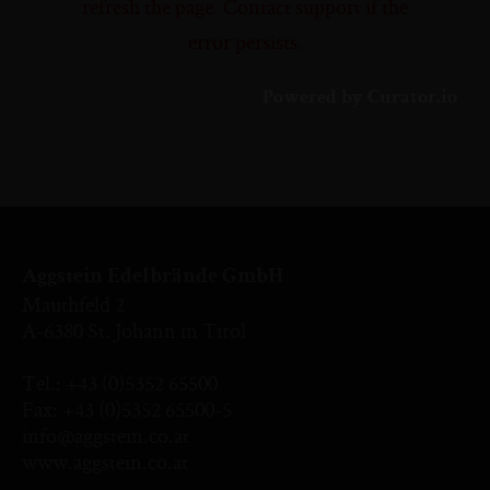
refresh the page. Contact support if the
error persists.
Powered by Curator.io
Aggstein Edelbrände GmbH
Mauthfeld 2
A-6380 St. Johann in Tirol
Tel.:
+43 (0)5352 65500
Fax: +43 (0)5352 65500-5
info@aggstein.co.at
www.aggstein.co.at