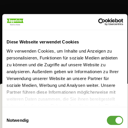
Schnaps für Feingeister
Diese Webseite verwendet Cookies
Wir verwenden Cookies, um Inhalte und Anzeigen zu
personalisieren, Funktionen für soziale Medien anbieten
zu können und die Zugriffe auf unsere Website zu
analysieren. Außerdem geben wir Informationen zu Ihrer
Aus Schnapsideen werden bei uns
Verwendung unserer Website an unsere Partner für
geschmacksintensive Gaumenfreuden. Entdecken
soziale Medien, Werbung und Analysen weiter. Unsere
Sie unser breites Sortiment. Ob unser Klassiker, der
Partner führen diese Informationen möglicherweise mit
weiteren Daten zusammen, die Sie ihnen bereitgestellt
Jagateee, der Williams-Birnenbrand, die Koasa Gluat
NICHTS FÜR
haben oder die sie im Rahmen Ihrer Nutzung der Dienste
oder Aggsteins Schoko-Chili Likör: Seit jeher lieben
FRÜCHTCHEN!
gesammelt haben.
Einwilligungsauswahl
wir es, feine Zutaten geistreich zu kombinieren, um
Notwendig
Bei allem Genuss darf man eins nicht vergessen: