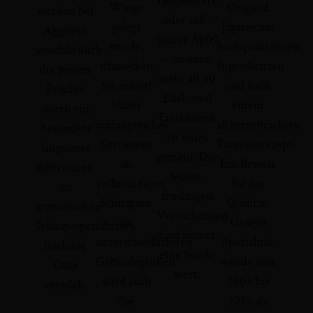
Wiege
Original
werden bei
oder süß-
gelegt
Jagatee aus
Aggstein
saurer Apfel
wurde,
hochqualitativen
ausschließlich
– unseren
schmecken
Ingredienzen
die besten
mehr als 30
Sie sofort!
und nach
Früchte
Edel- und
Unser
einem
durch ein
Eierlikören
umfangreiches
althergebrachten
besonders
ist eines
Sortiment
Familienrezept.
langsames
gemein: Die
an
Ein Beweis
Abbrennen
feinen,
vollmundigen
für die
zu
fruchtigen
Schnäpsen
Qualität.
aromatischen
Versuchungen
in
Unsere
Schnapsspezialitäten
sind immer
unterschiedlichsten
Spezialität
höchster
eine Sünde
Gebindegrößen
wurde von
Güte
wert.
wird auch
2003 bis
veredelt.
Sie
2016 als