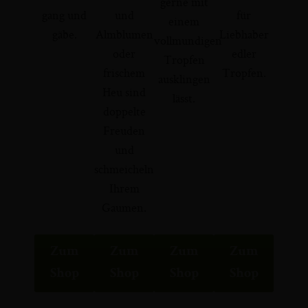
gerne mit
gang und
und
für
einem
gäbe.
Almblumen
Liebhaber
vollmundigen
oder
edler
Tropfen
frischem
Tropfen.
ausklingen
Heu sind
lässt.
doppelte
Freuden
und
schmeicheln
Ihrem
Gaumen.
Zum
Zum
Zum
Zum
Shop
Shop
Shop
Shop