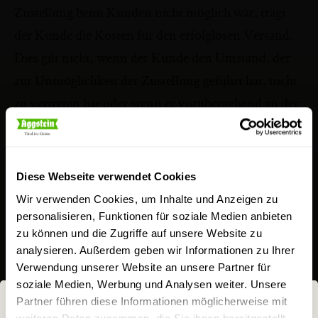
Zustellung beim Kunden nicht möglich war, trägt
der Kunde die Kosten für den erfolglosen Versand.
Dies gilt nicht, wenn der Kunde den Umstand, der
zur Unmöglichkeit der Zustellung geführt hat, nicht
zu vertreten hat oder wenn er vorübergehend an der
Annahme der angebotenen Leistung verhindert war,
es sei denn, dass der Verkäufer ihm die Leistung eine
angemessene Zeit vorher angekündigt hatte.
Diese Webseite verwendet Cookies
Wir verwenden Cookies, um Inhalte und Anzeigen zu
5.3. Grundsätzlich geht die Gefahr des zufälligen
personalisieren, Funktionen für soziale Medien anbieten
zu können und die Zugriffe auf unsere Website zu
Untergangs und der zufälligen Verschlechterung der
analysieren. Außerdem geben wir Informationen zu Ihrer
verkauften Ware mit der Übergabe an den Kunden
Verwendung unserer Website an unsere Partner für
oder eine empfangsberechtigte Person über. Handelt
soziale Medien, Werbung und Analysen weiter. Unsere
Partner führen diese Informationen möglicherweise mit
der Kunde als Unternehmer, geht die Gefahr des