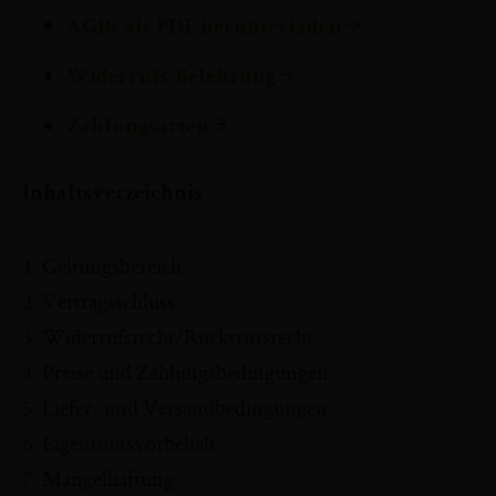
arrowright
AGBs als PDF herunterladen
arrowright
Widerrufs-Belehrung
arrowright
Zahlungsarten
Inhaltsverzeichnis
1. Geltungsbereich
2. Vertragsschluss
3. Widerrufsrecht/Rücktrittsrecht
4. Preise und Zahlungsbedingungen
5. Liefer- und Versandbedingungen
6. Eigentumsvorbehalt
7. Mängelhaftung