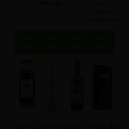
überzeugen.
bester
Jagatee
ausgezeichnet.
Zum
Zum
Zum
Zum
Shop
Shop
Shop
Shop
Sirupe
Kräuter
Bio-
Zubehör