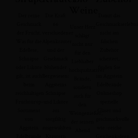
Weine
Der reine
Die Kraft
Damit das
Geschmack
66
Geschmackserlebni
Unser Herz
der Frucht.
verschiedener
nicht am
schlägt
Was für die
Alpenkräuter
falschen
nicht nur
Edellese,
und der
Zubehör
für den
Schnäpse
Geschmack
scheitert,
Liebhaber
oder Liköre
blühender
finden Sie
hochqualitativer
gilt, ist auch
Bergwiesen:
im Aggstein
Brände,
beim
Aggsteins
Edelbrände
sondern
reichhaltigen
Schnäpse
Onlineshop
auch für
Fruchtsirup-
und Liköre
spezielle
den
Sortiment
aus
Gläser und
Weingenießer,
von
sorgfältig
geschmackvolle
der seinen
Aggstein
ausgewählten
wie -reiche
Abend
Edelbrände
Kräutern
Geschenkideen