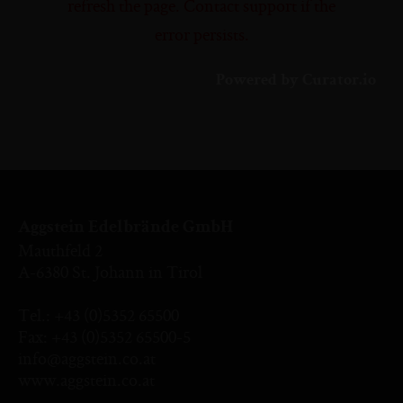
refresh the page. Contact support if the
error persists.
Powered by Curator.io
Aggstein Edelbrände GmbH
Mauthfeld 2
A-6380 St. Johann in Tirol
Tel.:
+43 (0)5352 65500
Fax: +43 (0)5352 65500-5
info@aggstein.co.at
www.aggstein.co.at