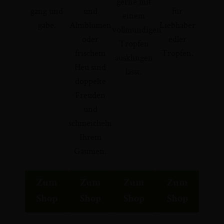
gerne mit
gang und
und
für
einem
gäbe.
Almblumen
Liebhaber
vollmundigen
oder
edler
Tropfen
frischem
Tropfen.
ausklingen
Heu sind
lässt.
doppelte
Freuden
und
schmeicheln
Ihrem
Gaumen.
Zum
Zum
Zum
Zum
Shop
Shop
Shop
Shop