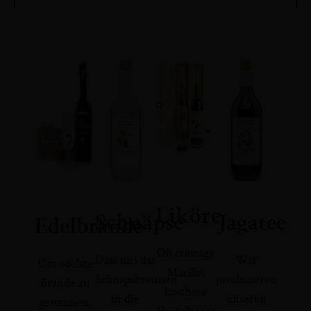
Liköre
Schnäpse
Jagatee
Edelbrände
Ob cremige
Dass uns das
Wir
Um edelste
Marille,
Schnapsbrennen
produzieren
Brände zu
kostbare
in die
unseren
gewinnen,
Heidelbeere