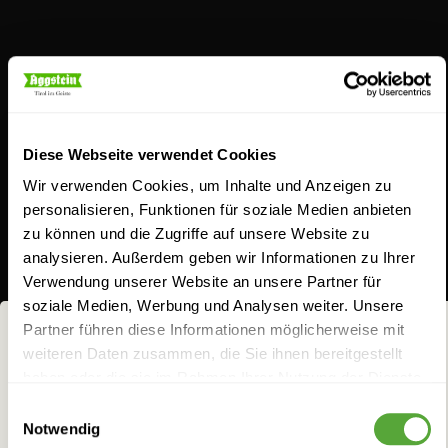
Schnaps für Feingeister
Diese Webseite verwendet Cookies
Wir verwenden Cookies, um Inhalte und Anzeigen zu
personalisieren, Funktionen für soziale Medien anbieten
zu können und die Zugriffe auf unsere Website zu
Aus Schnapsideen werden bei uns
analysieren. Außerdem geben wir Informationen zu Ihrer
Verwendung unserer Website an unsere Partner für
geschmacksintensive Gaumenfreuden. Entdecken
soziale Medien, Werbung und Analysen weiter. Unsere
Sie unser breites Sortiment. Ob unser Klassiker, der
Partner führen diese Informationen möglicherweise mit
Jagateee, der Williams-Birnenbrand, die Koasa Gluat
weiteren Daten zusammen, die Sie ihnen bereitgestellt
NICHTS FÜR
haben oder die sie im Rahmen Ihrer Nutzung der Dienste
oder Aggsteins Schoko-Chili Likör: Seit jeher lieben
FRÜCHTCHEN!
gesammelt haben.
Einwilligungsauswahl
wir es, feine Zutaten geistreich zu kombinieren, um
Notwendig