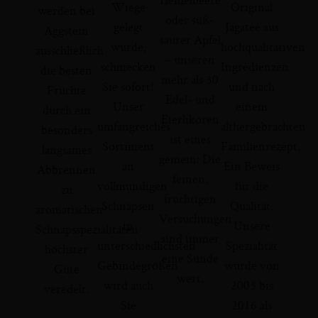
Wiege
Original
werden bei
oder süß-
gelegt
Jagatee aus
Aggstein
saurer Apfel
wurde,
hochqualitativen
ausschließlich
– unseren
schmecken
Ingredienzen
die besten
mehr als 30
Sie sofort!
und nach
Früchte
Edel- und
Unser
einem
durch ein
Eierlikören
umfangreiches
althergebrachten
besonders
ist eines
Sortiment
Familienrezept.
langsames
gemein: Die
an
Ein Beweis
Abbrennen
feinen,
vollmundigen
für die
zu
fruchtigen
Schnäpsen
Qualität.
aromatischen
Versuchungen
in
Unsere
Schnapsspezialitäten
sind immer
unterschiedlichsten
Spezialität
höchster
eine Sünde
Gebindegrößen
wurde von
Güte
wert.
wird auch
2003 bis
veredelt.
Sie
2016 als