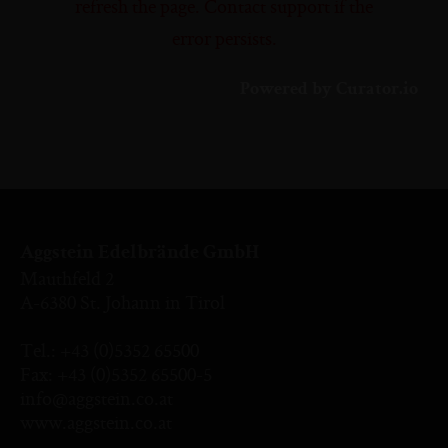
refresh the page. Contact support if the
error persists.
Powered by Curator.io
Aggstein Edelbrände GmbH
Mauthfeld 2
A-6380 St. Johann in Tirol
Tel.:
+43 (0)5352 65500
Fax: +43 (0)5352 65500-5
info@aggstein.co.at
www.aggstein.co.at