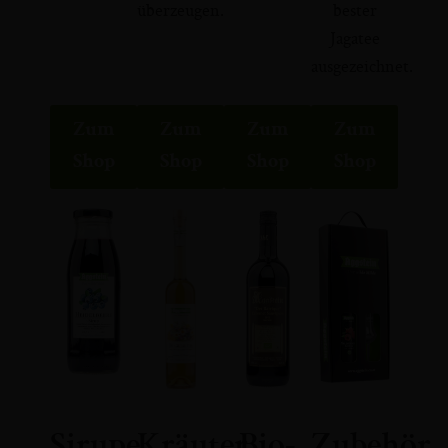
überzeugen.
bester
Jagatee
ausgezeichnet.
Zum
Zum
Zum
Zum
Shop
Shop
Shop
Shop
Sirupe
Kräuter
Bio-
Zubehör