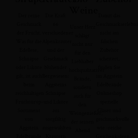
Weine
Der reine
Die Kraft
Damit das
Geschmack
66
Geschmackserlebni
Unser Herz
der Frucht.
verschiedener
nicht am
schlägt
Was für die
Alpenkräuter
falschen
nicht nur
Edellese,
und der
Zubehör
für den
Schnäpse
Geschmack
scheitert,
Liebhaber
oder Liköre
blühender
finden Sie
hochqualitativer
gilt, ist auch
Bergwiesen:
im Aggstein
Brände,
beim
Aggsteins
Edelbrände
sondern
reichhaltigen
Schnäpse
Onlineshop
auch für
Fruchtsirup-
und Liköre
spezielle
den
Sortiment
aus
Gläser und
Weingenießer,
von
sorgfältig
geschmackvolle
der seinen
Aggstein
ausgewählten
wie -reiche
Abend
Edelbrände
Kräutern
Geschenkideen