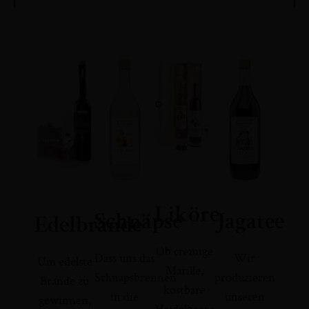
Liköre
Schnäpse
Jagatee
Edelbrände
Ob cremige
Dass uns das
Wir
Um edelste
Marille,
Schnapsbrennen
produzieren
Brände zu
kostbare
in die
unseren
gewinnen,
Heidelbeere