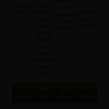
gerne mit
gang und
und
für
einem
gäbe.
Almblumen
Liebhaber
vollmundigen
oder
edler
Tropfen
frischem
Tropfen.
ausklingen
Heu sind
lässt.
doppelte
Freuden
und
schmeicheln
Ihrem
Gaumen.
Zum
Zum
Zum
Zum
Shop
Shop
Shop
Shop