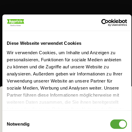
Schnaps für Feingeister
Diese Webseite verwendet Cookies
Wir verwenden Cookies, um Inhalte und Anzeigen zu
personalisieren, Funktionen für soziale Medien anbieten
zu können und die Zugriffe auf unsere Website zu
analysieren. Außerdem geben wir Informationen zu Ihrer
Aus Schnapsideen werden bei uns
Verwendung unserer Website an unsere Partner für
geschmacksintensive Gaumenfreuden. Entdecken
soziale Medien, Werbung und Analysen weiter. Unsere
Sie unser breites Sortiment. Ob unser Klassiker, der
Partner führen diese Informationen möglicherweise mit
weiteren Daten zusammen, die Sie ihnen bereitgestellt
Jagateee, der Williams-Birnenbrand, die Koasa Gluat
NICHTS FÜR
haben oder die sie im Rahmen Ihrer Nutzung der Dienste
oder Aggsteins Schoko-Chili Likör: Seit jeher lieben
FRÜCHTCHEN!
gesammelt haben.
Einwilligungsauswahl
wir es, feine Zutaten geistreich zu kombinieren, um
Notwendig
Bei allem Genuss darf man eins nicht vergessen: