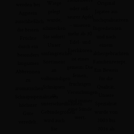
Wiege
Original
werden bei
oder süß-
gelegt
Jagatee aus
Aggstein
saurer Apfel
wurde,
hochqualitativen
ausschließlich
– unseren
schmecken
Ingredienzen
die besten
mehr als 30
Sie sofort!
und nach
Früchte
Edel- und
Unser
einem
durch ein
Eierlikören
umfangreiches
althergebrachten
besonders
ist eines
Sortiment
Familienrezept.
langsames
gemein: Die
an
Ein Beweis
Abbrennen
feinen,
vollmundigen
für die
zu
fruchtigen
Schnäpsen
Qualität.
aromatischen
Versuchungen
in
Unsere
Schnapsspezialitäten
sind immer
unterschiedlichsten
Spezialität
höchster
eine Sünde
Gebindegrößen
wurde von
Güte
wert.
wird auch
2003 bis
veredelt.
Sie
2016 als