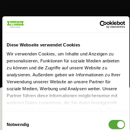
Schnaps für Feingeister
Diese Webseite verwendet Cookies
Wir verwenden Cookies, um Inhalte und Anzeigen zu
personalisieren, Funktionen für soziale Medien anbieten
zu können und die Zugriffe auf unsere Website zu
Aus Schnapsideen werden bei uns
analysieren. Außerdem geben wir Informationen zu Ihrer
Verwendung unserer Website an unsere Partner für
geschmacksintensive Gaumenfreuden. Entdecken
soziale Medien, Werbung und Analysen weiter. Unsere
Sie unser breites Sortiment. Ob unser Klassiker, der
Partner führen diese Informationen möglicherweise mit
Jagateee, der Williams-Birnenbrand, die Koasa Gluat
weiteren Daten zusammen, die Sie ihnen bereitgestellt
NICHTS FÜR
haben oder die sie im Rahmen Ihrer Nutzung der Dienste
oder Aggsteins Schoko-Chili Likör: Seit jeher lieben
FRÜCHTCHEN!
gesammelt haben.
Einwilligungsauswahl
wir es, feine Zutaten geistreich zu kombinieren, um
Notwendig