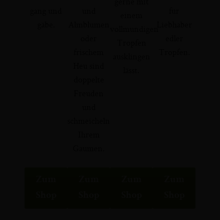
gerne mit
gang und
und
für
einem
gäbe.
Almblumen
Liebhaber
vollmundigen
oder
edler
Tropfen
frischem
Tropfen.
ausklingen
Heu sind
lässt.
doppelte
Freuden
und
schmeicheln
Ihrem
Gaumen.
Zum
Zum
Zum
Zum
Shop
Shop
Shop
Shop