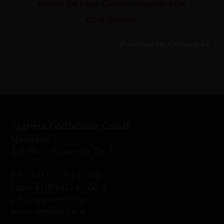
refresh the page. Contact support if the
error persists.
Powered by Curator.io
Aggstein Edelbrände GmbH
Mauthfeld 2
A-6380 St. Johann in Tirol
Tel.:
+43 (0)5352 65500
Fax: +43 (0)5352 65500-5
info@aggstein.co.at
www.aggstein.co.at