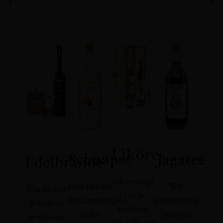
Liköre
Schnäpse
Jagatee
Edelbrände
Ob cremige
Dass uns das
Wir
Um edelste
Marille,
Schnapsbrennen
produzieren
Brände zu
kostbare
in die
unseren
gewinnen,
Heidelbeere