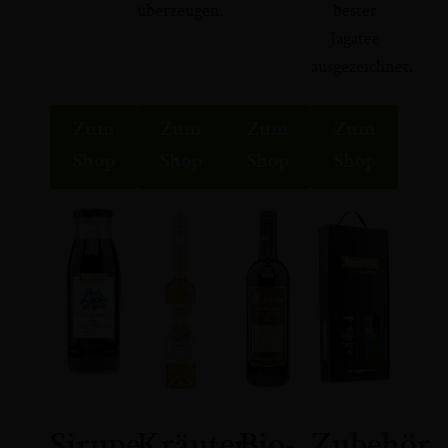
überzeugen.
bester
Jagatee
ausgezeichnet.
Zum
Zum
Zum
Zum
Shop
Shop
Shop
Shop
Sirupe
Kräuter
Bio-
Zubehör