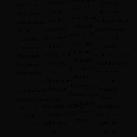
Wiege
Original
werden bei
oder süß-
gelegt
Jagatee aus
Aggstein
saurer Apfel
wurde,
hochqualitativen
ausschließlich
– unseren
schmecken
Ingredienzen
die besten
mehr als 30
Sie sofort!
und nach
Früchte
Edel- und
Unser
einem
durch ein
Eierlikören
umfangreiches
althergebrachten
besonders
ist eines
Sortiment
Familienrezept.
langsames
gemein: Die
an
Ein Beweis
Abbrennen
feinen,
vollmundigen
für die
zu
fruchtigen
Schnäpsen
Qualität.
aromatischen
Versuchungen
in
Unsere
Schnapsspezialitäten
sind immer
unterschiedlichsten
Spezialität
höchster
eine Sünde
Gebindegrößen
wurde von
Güte
wert.
wird auch
2003 bis
veredelt.
Sie
2016 als