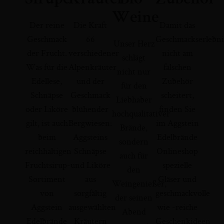
Weine
Der reine
Die Kraft
Damit das
Geschmack
66
Geschmackserlebni
Unser Herz
der Frucht.
verschiedener
nicht am
schlägt
Was für die
Alpenkräuter
falschen
nicht nur
Edellese,
und der
Zubehör
für den
Schnäpse
Geschmack
scheitert,
Liebhaber
oder Liköre
blühender
finden Sie
hochqualitativer
gilt, ist auch
Bergwiesen:
im Aggstein
Brände,
beim
Aggsteins
Edelbrände
sondern
reichhaltigen
Schnäpse
Onlineshop
auch für
Fruchtsirup-
und Liköre
spezielle
den
Sortiment
aus
Gläser und
Weingenießer,
von
sorgfältig
geschmackvolle
der seinen
Aggstein
ausgewählten
wie -reiche
Abend
Edelbrände
Kräutern
Geschenkideen