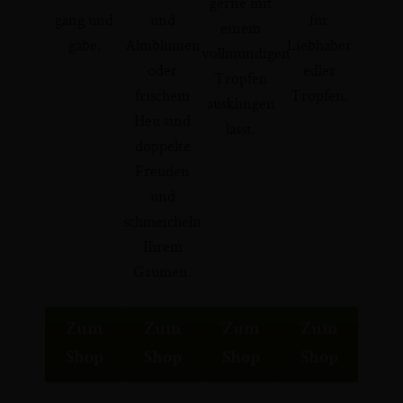
gerne mit
gang und
und
für
einem
gäbe.
Almblumen
Liebhaber
vollmundigen
oder
edler
Tropfen
frischem
Tropfen.
ausklingen
Heu sind
lässt.
doppelte
Freuden
und
schmeicheln
Ihrem
Gaumen.
Zum
Zum
Zum
Zum
Shop
Shop
Shop
Shop