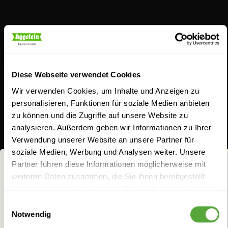
Schnaps für Feingeister
Diese Webseite verwendet Cookies
Wir verwenden Cookies, um Inhalte und Anzeigen zu
personalisieren, Funktionen für soziale Medien anbieten
zu können und die Zugriffe auf unsere Website zu
analysieren. Außerdem geben wir Informationen zu Ihrer
Aus Schnapsideen werden bei uns
Verwendung unserer Website an unsere Partner für
geschmacksintensive Gaumenfreuden. Entdecken
soziale Medien, Werbung und Analysen weiter. Unsere
Sie unser breites Sortiment. Ob unser Klassiker, der
Partner führen diese Informationen möglicherweise mit
weiteren Daten zusammen, die Sie ihnen bereitgestellt
Jagateee, der Williams-Birnenbrand, die Koasa Gluat
NICHTS FÜR
haben oder die sie im Rahmen Ihrer Nutzung der Dienste
oder Aggsteins Schoko-Chili Likör: Seit jeher lieben
FRÜCHTCHEN!
gesammelt haben.
Einwilligungsauswahl
wir es, feine Zutaten geistreich zu kombinieren, um
Notwendig
Bei allem Genuss darf man eins nicht vergessen: