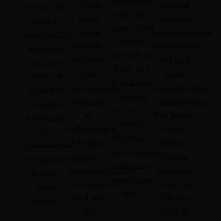
Wiege
Original
werden bei
oder süß-
gelegt
Jagatee aus
Aggstein
saurer Apfel
wurde,
hochqualitativen
ausschließlich
– unseren
schmecken
Ingredienzen
die besten
mehr als 30
Sie sofort!
und nach
Früchte
Edel- und
Unser
einem
durch ein
Eierlikören
umfangreiches
althergebrachten
besonders
ist eines
Sortiment
Familienrezept.
langsames
gemein: Die
an
Ein Beweis
Abbrennen
feinen,
vollmundigen
für die
zu
fruchtigen
Schnäpsen
Qualität.
aromatischen
Versuchungen
in
Unsere
Schnapsspezialitäten
sind immer
unterschiedlichsten
Spezialität
höchster
eine Sünde
Gebindegrößen
wurde von
Güte
wert.
wird auch
2003 bis
veredelt.
Sie
2016 als