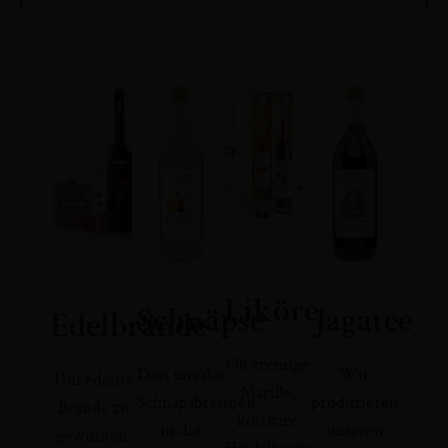
Liköre
Schnäpse
Jagatee
Edelbrände
Ob cremige
Dass uns das
Wir
Um edelste
Marille,
Schnapsbrennen
produzieren
Brände zu
kostbare
in die
unseren
gewinnen,
Heidelbeere