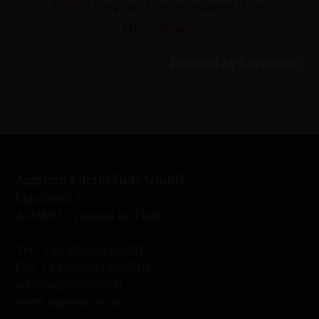
refresh the page. Contact support if the
error persists.
Powered by Curator.io
Aggstein Edelbrände GmbH
Mauthfeld 2
A-6380 St. Johann in Tirol
Tel.:
+43 (0)5352 65500
Fax: +43 (0)5352 65500-5
info@aggstein.co.at
www.aggstein.co.at