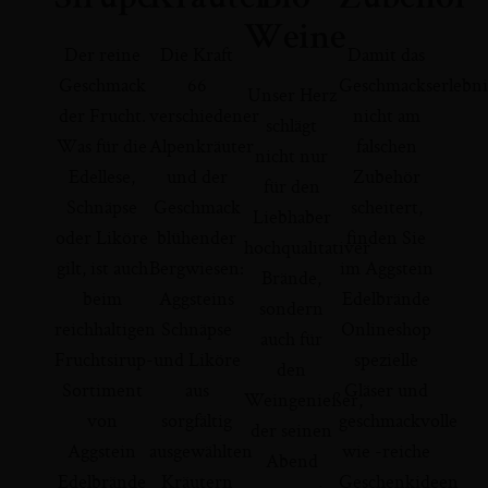
Weine
Der reine
Die Kraft
Damit das
Geschmack
66
Geschmackserlebni
Unser Herz
der Frucht.
verschiedener
nicht am
schlägt
Was für die
Alpenkräuter
falschen
nicht nur
Edellese,
und der
Zubehör
für den
Schnäpse
Geschmack
scheitert,
Liebhaber
oder Liköre
blühender
finden Sie
hochqualitativer
gilt, ist auch
Bergwiesen:
im Aggstein
Brände,
beim
Aggsteins
Edelbrände
sondern
reichhaltigen
Schnäpse
Onlineshop
auch für
Fruchtsirup-
und Liköre
spezielle
den
Sortiment
aus
Gläser und
Weingenießer,
von
sorgfältig
geschmackvolle
der seinen
Aggstein
ausgewählten
wie -reiche
Abend
Edelbrände
Kräutern
Geschenkideen