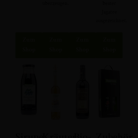
überzeugen.
bester
Jagatee
ausgezeichnet.
Zum
Zum
Zum
Zum
Shop
Shop
Shop
Shop
Sirupe
Kräuter
Bio-
Zubehör