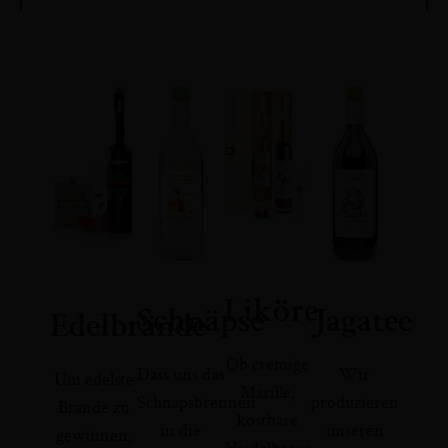
Liköre
Schnäpse
Jagatee
Edelbrände
Ob cremige
Dass uns das
Wir
Um edelste
Marille,
Schnapsbrennen
produzieren
Brände zu
kostbare
in die
unseren
gewinnen,
Heidelbeere