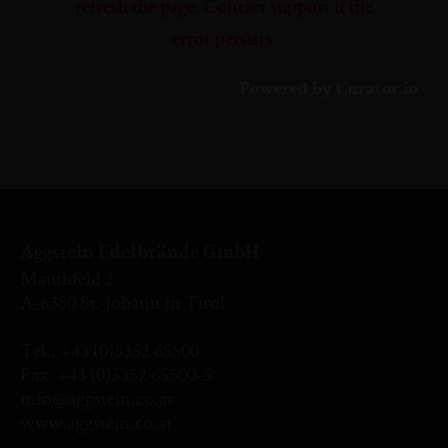
refresh the page. Contact support if the
error persists.
Powered by Curator.io
Aggstein Edelbrände GmbH
Mauthfeld 2
A-6380 St. Johann in Tirol
Tel.:
+43 (0)5352 65500
Fax: +43 (0)5352 65500-5
info@aggstein.co.at
www.aggstein.co.at