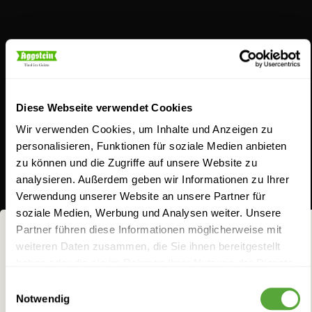
Schnaps für Feingeister
Diese Webseite verwendet Cookies
Wir verwenden Cookies, um Inhalte und Anzeigen zu
personalisieren, Funktionen für soziale Medien anbieten
zu können und die Zugriffe auf unsere Website zu
Aus Schnapsideen werden bei uns
analysieren. Außerdem geben wir Informationen zu Ihrer
Verwendung unserer Website an unsere Partner für
geschmacksintensive Gaumenfreuden. Entdecken
soziale Medien, Werbung und Analysen weiter. Unsere
Sie unser breites Sortiment. Ob unser Klassiker, der
Partner führen diese Informationen möglicherweise mit
Jagateee, der Williams-Birnenbrand, die Koasa Gluat
weiteren Daten zusammen, die Sie ihnen bereitgestellt
NICHTS FÜR
haben oder die sie im Rahmen Ihrer Nutzung der Dienste
oder Aggsteins Schoko-Chili Likör: Seit jeher lieben
FRÜCHTCHEN!
gesammelt haben.
Einwilligungsauswahl
wir es, feine Zutaten geistreich zu kombinieren, um
Notwendig