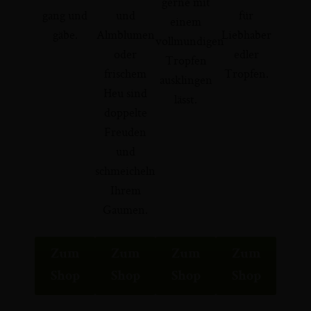
gerne mit
gang und
und
für
einem
gäbe.
Almblumen
Liebhaber
vollmundigen
oder
edler
Tropfen
frischem
Tropfen.
ausklingen
Heu sind
lässt.
doppelte
Freuden
und
schmeicheln
Ihrem
Gaumen.
Zum
Zum
Zum
Zum
Shop
Shop
Shop
Shop