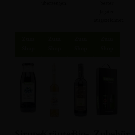
überzeugen.
bester
Jagatee
ausgezeichnet.
Zum
Zum
Zum
Zum
Shop
Shop
Shop
Shop
Sirupe
Kräuter
Bio-
Zubehör