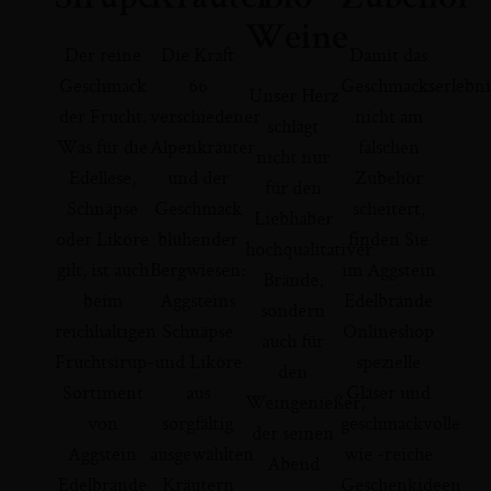
Weine
Der reine
Die Kraft
Damit das
Geschmack
66
Geschmackserlebni
Unser Herz
der Frucht.
verschiedener
nicht am
schlägt
Was für die
Alpenkräuter
falschen
nicht nur
Edellese,
und der
Zubehör
für den
Schnäpse
Geschmack
scheitert,
Liebhaber
oder Liköre
blühender
finden Sie
hochqualitativer
gilt, ist auch
Bergwiesen:
im Aggstein
Brände,
beim
Aggsteins
Edelbrände
sondern
reichhaltigen
Schnäpse
Onlineshop
auch für
Fruchtsirup-
und Liköre
spezielle
den
Sortiment
aus
Gläser und
Weingenießer,
von
sorgfältig
geschmackvolle
der seinen
Aggstein
ausgewählten
wie -reiche
Abend
Edelbrände
Kräutern
Geschenkideen