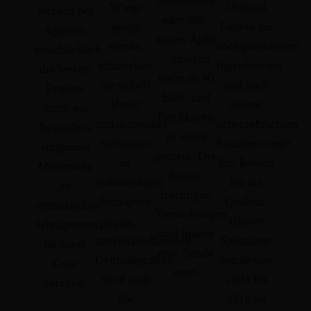
Wiege
Original
werden bei
oder süß-
gelegt
Jagatee aus
Aggstein
saurer Apfel
wurde,
hochqualitativen
ausschließlich
– unseren
schmecken
Ingredienzen
die besten
mehr als 30
Sie sofort!
und nach
Früchte
Edel- und
Unser
einem
durch ein
Eierlikören
umfangreiches
althergebrachten
besonders
ist eines
Sortiment
Familienrezept.
langsames
gemein: Die
an
Ein Beweis
Abbrennen
feinen,
vollmundigen
für die
zu
fruchtigen
Schnäpsen
Qualität.
aromatischen
Versuchungen
in
Unsere
Schnapsspezialitäten
sind immer
unterschiedlichsten
Spezialität
höchster
eine Sünde
Gebindegrößen
wurde von
Güte
wert.
wird auch
2003 bis
veredelt.
Sie
2016 als