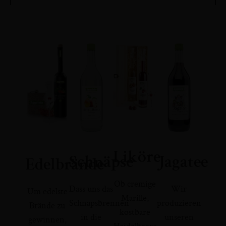
Liköre
Schnäpse
Jagatee
Edelbrände
Ob cremige
Dass uns das
Wir
Um edelste
Marille,
Schnapsbrennen
produzieren
Brände zu
kostbare
in die
unseren
gewinnen,
Heidelbeere