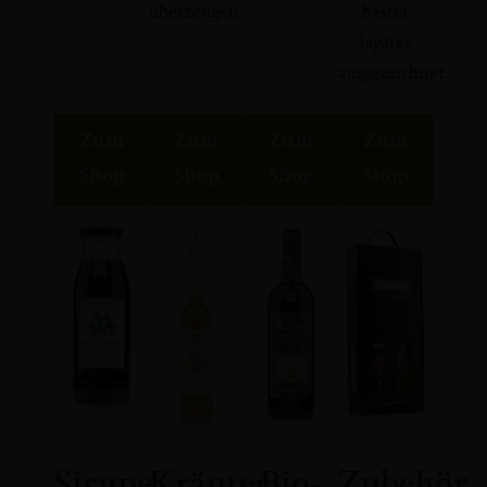
überzeugen.
bester
Jagatee
ausgezeichnet.
Zum
Zum
Zum
Zum
Shop
Shop
Shop
Shop
Sirupe
Kräuter
Bio-
Zubehör