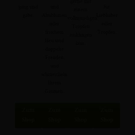
gerne mit
gang und
und
für
einem
gäbe.
Almblumen
Liebhaber
vollmundigen
oder
edler
Tropfen
frischem
Tropfen.
ausklingen
Heu sind
lässt.
doppelte
Freuden
und
schmeicheln
Ihrem
Gaumen.
Zum
Zum
Zum
Zum
Shop
Shop
Shop
Shop