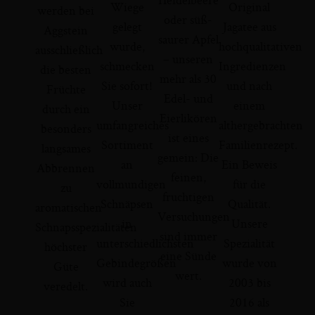
Wiege
Original
werden bei
oder süß-
gelegt
Jagatee aus
Aggstein
saurer Apfel
wurde,
hochqualitativen
ausschließlich
– unseren
schmecken
Ingredienzen
die besten
mehr als 30
Sie sofort!
und nach
Früchte
Edel- und
Unser
einem
durch ein
Eierlikören
umfangreiches
althergebrachten
besonders
ist eines
Sortiment
Familienrezept.
langsames
gemein: Die
an
Ein Beweis
Abbrennen
feinen,
vollmundigen
für die
zu
fruchtigen
Schnäpsen
Qualität.
aromatischen
Versuchungen
in
Unsere
Schnapsspezialitäten
sind immer
unterschiedlichsten
Spezialität
höchster
eine Sünde
Gebindegrößen
wurde von
Güte
wert.
wird auch
2003 bis
veredelt.
Sie
2016 als