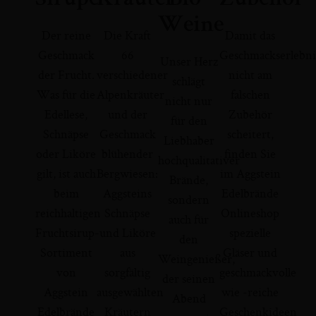
Weine
Der reine
Die Kraft
Damit das
Geschmack
66
Geschmackserlebni
Unser Herz
der Frucht.
verschiedener
nicht am
schlägt
Was für die
Alpenkräuter
falschen
nicht nur
Edellese,
und der
Zubehör
für den
Schnäpse
Geschmack
scheitert,
Liebhaber
oder Liköre
blühender
finden Sie
hochqualitativer
gilt, ist auch
Bergwiesen:
im Aggstein
Brände,
beim
Aggsteins
Edelbrände
sondern
reichhaltigen
Schnäpse
Onlineshop
auch für
Fruchtsirup-
und Liköre
spezielle
den
Sortiment
aus
Gläser und
Weingenießer,
von
sorgfältig
geschmackvolle
der seinen
Aggstein
ausgewählten
wie -reiche
Abend
Edelbrände
Kräutern
Geschenkideen