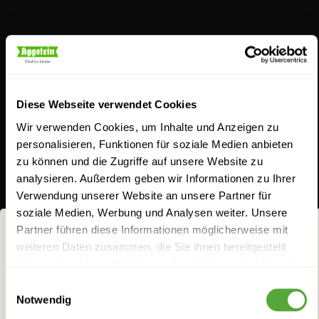
Schnaps für Feingeister
Diese Webseite verwendet Cookies
Wir verwenden Cookies, um Inhalte und Anzeigen zu
personalisieren, Funktionen für soziale Medien anbieten
zu können und die Zugriffe auf unsere Website zu
analysieren. Außerdem geben wir Informationen zu Ihrer
Aus Schnapsideen werden bei uns
Verwendung unserer Website an unsere Partner für
geschmacksintensive Gaumenfreuden. Entdecken
soziale Medien, Werbung und Analysen weiter. Unsere
Sie unser breites Sortiment. Ob unser Klassiker, der
Partner führen diese Informationen möglicherweise mit
weiteren Daten zusammen, die Sie ihnen bereitgestellt
Jagateee, der Williams-Birnenbrand, die Koasa Gluat
NICHTS FÜR
haben oder die sie im Rahmen Ihrer Nutzung der Dienste
oder Aggsteins Schoko-Chili Likör: Seit jeher lieben
FRÜCHTCHEN!
gesammelt haben.
Einwilligungsauswahl
wir es, feine Zutaten geistreich zu kombinieren, um
Notwendig
Bei allem Genuss darf man eins nicht vergessen: