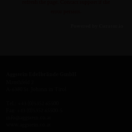
refresh the page. Contact support if the
error persists.
Powered by Curator.io
Aggstein Edelbrände GmbH
Mauthfeld 2
A-6380 St. Johann in Tirol
Tel.:
+43 (0)5352 65500
Fax: +43 (0)5352 65500-5
info@aggstein.co.at
www.aggstein.co.at