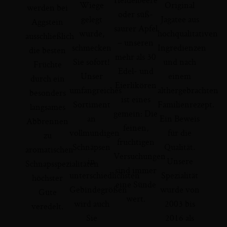
Wiege
Original
werden bei
oder süß-
gelegt
Jagatee aus
Aggstein
saurer Apfel
wurde,
hochqualitativen
ausschließlich
– unseren
schmecken
Ingredienzen
die besten
mehr als 30
Sie sofort!
und nach
Früchte
Edel- und
Unser
einem
durch ein
Eierlikören
umfangreiches
althergebrachten
besonders
ist eines
Sortiment
Familienrezept.
langsames
gemein: Die
an
Ein Beweis
Abbrennen
feinen,
vollmundigen
für die
zu
fruchtigen
Schnäpsen
Qualität.
aromatischen
Versuchungen
in
Unsere
Schnapsspezialitäten
sind immer
unterschiedlichsten
Spezialität
höchster
eine Sünde
Gebindegrößen
wurde von
Güte
wert.
wird auch
2003 bis
veredelt.
Sie
2016 als