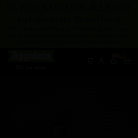
5% NEUKUNDEN-RABATT
auf die erste Bestellung
Nur bei Erstbestellung in Verbindung mit einem
neuen Kundenkonto möglich. Gilt auf das gesamte
Sortiment, Gutscheine sind ausgenommen.
Di
Mein Warenkor
z
In