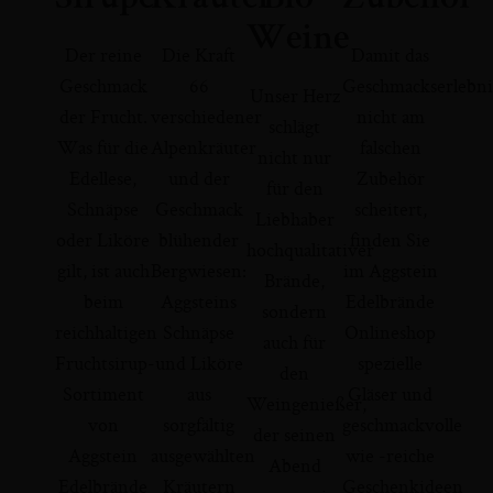
Weine
Der reine
Die Kraft
Damit das
Geschmack
66
Geschmackserlebni
Unser Herz
der Frucht.
verschiedener
nicht am
schlägt
Was für die
Alpenkräuter
falschen
nicht nur
Edellese,
und der
Zubehör
für den
Schnäpse
Geschmack
scheitert,
Liebhaber
oder Liköre
blühender
finden Sie
hochqualitativer
gilt, ist auch
Bergwiesen:
im Aggstein
Brände,
beim
Aggsteins
Edelbrände
sondern
reichhaltigen
Schnäpse
Onlineshop
auch für
Fruchtsirup-
und Liköre
spezielle
den
Sortiment
aus
Gläser und
Weingenießer,
von
sorgfältig
geschmackvolle
der seinen
Aggstein
ausgewählten
wie -reiche
Abend
Edelbrände
Kräutern
Geschenkideen