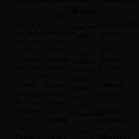
Weine
Der reine
Die Kraft
Damit das
Geschmack
66
Geschmackserlebni
Unser Herz
der Frucht.
verschiedener
nicht am
schlägt
Was für die
Alpenkräuter
falschen
nicht nur
Edellese,
und der
Zubehör
für den
Schnäpse
Geschmack
scheitert,
Liebhaber
oder Liköre
blühender
finden Sie
hochqualitativer
gilt, ist auch
Bergwiesen:
im Aggstein
Brände,
beim
Aggsteins
Edelbrände
sondern
reichhaltigen
Schnäpse
Onlineshop
auch für
Fruchtsirup-
und Liköre
spezielle
den
Sortiment
aus
Gläser und
Weingenießer,
von
sorgfältig
geschmackvolle
der seinen
Aggstein
ausgewählten
wie -reiche
Abend
Edelbrände
Kräutern
Geschenkideen