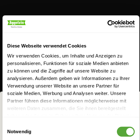
Schnaps für Feingeister
Diese Webseite verwendet Cookies
Wir verwenden Cookies, um Inhalte und Anzeigen zu
personalisieren, Funktionen für soziale Medien anbieten
zu können und die Zugriffe auf unsere Website zu
analysieren. Außerdem geben wir Informationen zu Ihrer
Aus Schnapsideen werden bei uns
Verwendung unserer Website an unsere Partner für
geschmacksintensive Gaumenfreuden. Entdecken
soziale Medien, Werbung und Analysen weiter. Unsere
Sie unser breites Sortiment. Ob unser Klassiker, der
Partner führen diese Informationen möglicherweise mit
weiteren Daten zusammen, die Sie ihnen bereitgestellt
Jagateee, der Williams-Birnenbrand, die Koasa Gluat
NICHTS FÜR
haben oder die sie im Rahmen Ihrer Nutzung der Dienste
oder Aggsteins Schoko-Chili Likör: Seit jeher lieben
FRÜCHTCHEN!
gesammelt haben.
Einwilligungsauswahl
wir es, feine Zutaten geistreich zu kombinieren, um
Notwendig
Bei allem Genuss darf man eins nicht vergessen: