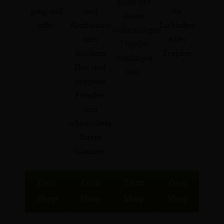
gerne mit
gang und
und
für
einem
gäbe.
Almblumen
Liebhaber
vollmundigen
oder
edler
Tropfen
frischem
Tropfen.
ausklingen
Heu sind
lässt.
doppelte
Freuden
und
schmeicheln
Ihrem
Gaumen.
Zum
Zum
Zum
Zum
Shop
Shop
Shop
Shop