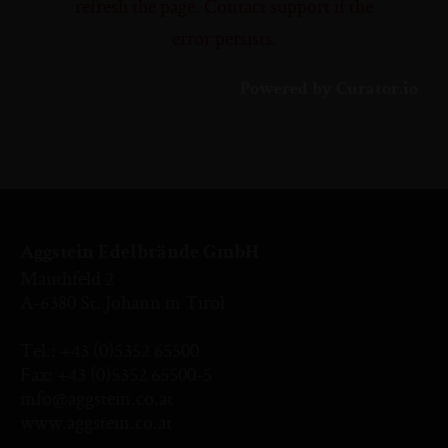
refresh the page. Contact support if the
error persists.
Powered by Curator.io
Aggstein Edelbrände GmbH
Mauthfeld 2
A-6380 St. Johann in Tirol
Tel.:
+43 (0)5352 65500
Fax: +43 (0)5352 65500-5
info@aggstein.co.at
www.aggstein.co.at