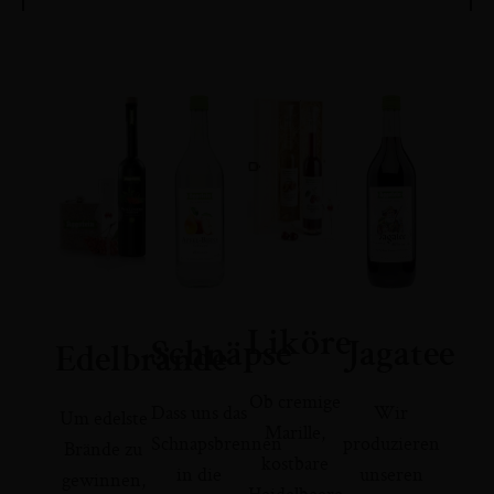
Liköre
Schnäpse
Jagatee
Edelbrände
Ob cremige
Dass uns das
Wir
Um edelste
Marille,
Schnapsbrennen
produzieren
Brände zu
kostbare
in die
unseren
gewinnen,
Heidelbeere