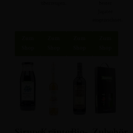
überzeugen.
bester
Jagatee
ausgezeichnet.
Zum
Zum
Zum
Zum
Shop
Shop
Shop
Shop
Sirupe
Kräuter
Bio-
Zubehör