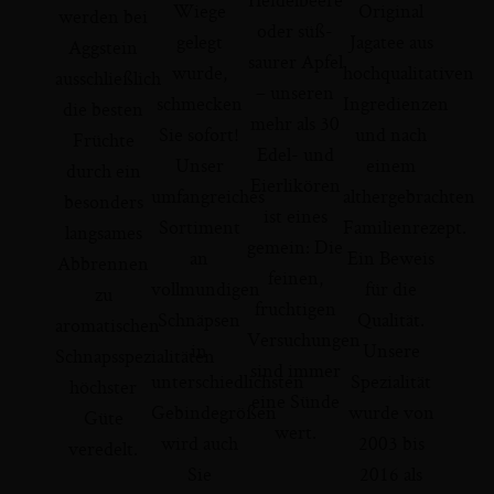
Wiege
Original
werden bei
oder süß-
gelegt
Jagatee aus
Aggstein
saurer Apfel
wurde,
hochqualitativen
ausschließlich
– unseren
schmecken
Ingredienzen
die besten
mehr als 30
Sie sofort!
und nach
Früchte
Edel- und
Unser
einem
durch ein
Eierlikören
umfangreiches
althergebrachten
besonders
ist eines
Sortiment
Familienrezept.
langsames
gemein: Die
an
Ein Beweis
Abbrennen
feinen,
vollmundigen
für die
zu
fruchtigen
Schnäpsen
Qualität.
aromatischen
Versuchungen
in
Unsere
Schnapsspezialitäten
sind immer
unterschiedlichsten
Spezialität
höchster
eine Sünde
Gebindegrößen
wurde von
Güte
wert.
wird auch
2003 bis
veredelt.
Sie
2016 als