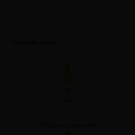
Zum
Verwandte Artikel
Anfang
der
Bildergalerie
springen
Whisky Sir Charles 40%