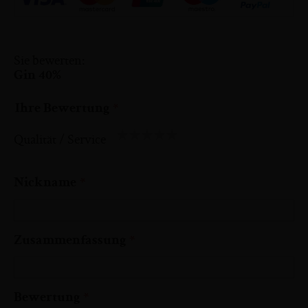
Sie bewerten:
Gin 40%
Ihre Bewertung
Qualität / Service
1
2
3
4
5
star
stars
stars
stars
stars
Nickname
Zusammenfassung
Bewertung