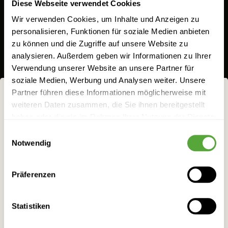
Diese Webseite verwendet Cookies
nur fünf ausgewählten Botanicals perfekt ergänzt
Wir verwenden Cookies, um Inhalte und Anzeigen zu
wird. Der Abgang ist rund, ausgewogen und
personalisieren, Funktionen für soziale Medien anbieten
zu können und die Zugriffe auf unsere Website zu
anhaltend.
analysieren. Außerdem geben wir Informationen zu Ihrer
Verwendung unserer Website an unsere Partner für
Bewertung:
soziale Medien, Werbung und Analysen weiter. Unsere
100
100
% of
Partner führen diese Informationen möglicherweise mit
4
Bewertungen
Ihre Bewertung hinzufügen
weiteren Daten zusammen, die Sie ihnen bereitgestellt
NICHTS FÜR
haben oder die sie im Rahmen Ihrer Nutzung der Dienste
FRÜCHTCHEN!
Abfüllmenge
gesammelt haben.
Einwilligungsauswahl
Notwendig
0,7 l
Bei allem Genuss darf man eins nicht vergessen:
WÄHLEN SIE IHR LAND!
den
mit
verantwortungsvollen Umgang
Präferenzen
Anzahl
alkoholischen Getränken. Darum ist es uns
Bitte wählen Sie das Land für Ihre Bestellung.
besonders wichtig, dass ausschließlich
Statistiken
unsere Website besuchen.
Preis:
Volljährige