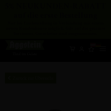
5% NEUKUNDEN-RABATT
auf die erste Bestellung
Nur bei Erstbestellung in Verbindung mit einem
neuen Kundenkonto möglich. Gilt auf das gesamte
Sortiment, Gutscheine sind ausgenommen.
Di
Mein Warenkor
z
In
Zurück zur Übersicht
Zum
Ende
der