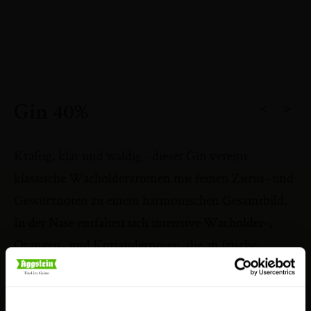
<
>
Gin 40%
Kräftig, klar und waldig - dieser Gin vereint
klassische Wacholderaromen mit feinen Zitrus- und
Gewürznoten zu einem harmonischen Gesamtbild.
In der Nase entfalten sich intensive Wacholder-,
Orangen- und Koriandernoten, die an frische
Bergluft und klare Wälder erinnern. Am Gaumen
zeigt sich der Gin präzise, würzig und erfrischend,
mit einem vollmundigen Wacholderkern, der von