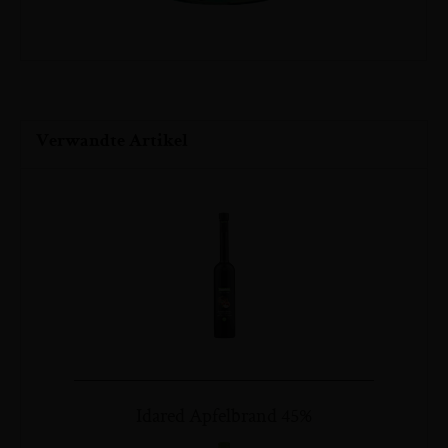
Zum
Verwandte Artikel
Anfang
der
Bildergalerie
springen
Idared Apfelbrand 45%