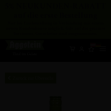
5% NEUKUNDEN-RABATT
auf die erste Bestellung
Nur bei Erstbestellung in Verbindung mit einem
neuen Kundenkonto möglich. Gilt auf das gesamte
Sortiment, Gutscheine sind ausgenommen.
Di
Mein Warenkor
z
In
Zurück zur Übersicht
Zum
Ende
der