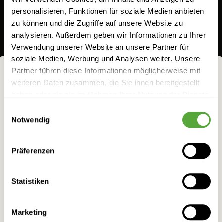
personalisieren, Funktionen für soziale Medien anbieten
fruchtigen Nachklang.
zu können und die Zugriffe auf unsere Website zu
analysieren. Außerdem geben wir Informationen zu Ihrer
Bewertung:
Verwendung unserer Website an unsere Partner für
100
100
% of
soziale Medien, Werbung und Analysen weiter. Unsere
1
Bewertung
Ihre Bewertung hinzufügen
Partner führen diese Informationen möglicherweise mit
weiteren Daten zusammen, die Sie ihnen bereitgestellt
NICHTS FÜR
Abfüllmenge
haben oder die sie im Rahmen Ihrer Nutzung der Dienste
FRÜCHTCHEN!
gesammelt haben.
Einwilligungsauswahl
0,35 l
0,7 l
1 l
Notwendig
Bei allem Genuss darf man eins nicht vergessen:
WÄHLEN SIE IHR LAND!
den
mit
Anzahl
verantwortungsvollen Umgang
Präferenzen
alkoholischen Getränken. Darum ist es uns
Bitte wählen Sie das Land für Ihre Bestellung.
besonders wichtig, dass ausschließlich
Preis:
Statistiken
unsere Website besuchen.
Volljährige
9,30 €
9,38 €
Marketing
26,57 €/l
26,79 €/l
Schon reif für den wilden Milden?