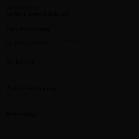
Sie bewerten:
Grüner Apfel Likör 16%
Ihre Bewertung
Qualität / Service
1
2
3
4
5
star
stars
stars
stars
stars
Nickname
Zusammenfassung
Bewertung