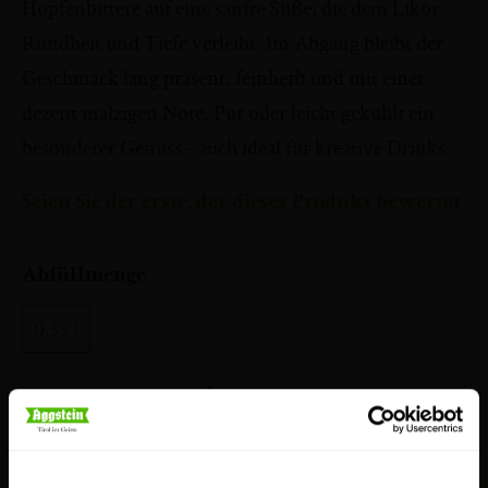
Hopfenbittere auf eine sanfte Süße, die dem Likör
Rundheit und Tiefe verleiht. Im Abgang bleibt der
Geschmack lang präsent, feinherb und mit einer
dezent malzigen Note. Pur oder leicht gekühlt ein
besonderer Genuss - auch ideal für kreative Drinks.
Seien Sie der erste, der dieses Produkt bewertet
Abfüllmenge
0,35 l
Anzahl
Preis: