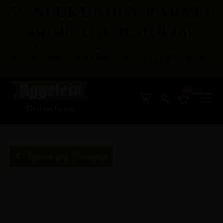
5% NEUKUNDEN-RABATT
auf die erste Bestellung
Nur bei Erstbestellung in Verbindung mit einem
neuen Kundenkonto möglich. Gilt auf das gesamte
Sortiment, Gutscheine sind ausgenommen.
Di
Mein Warenkor
z
In
Zurück zur Übersicht
Zum
Ende
der