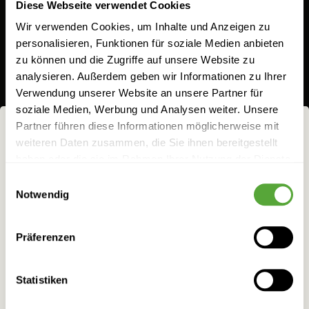
Diese Webseite verwendet Cookies
9,30 €
9,33 €
Wir verwenden Cookies, um Inhalte und Anzeigen zu
26,57 €/l
26,66 €/l
personalisieren, Funktionen für soziale Medien anbieten
zu können und die Zugriffe auf unsere Website zu
Lieferzeit:
3
Lieferzeit:
5
analysieren. Außerdem geben wir Informationen zu Ihrer
Werktage
Werktage
Verwendung unserer Website an unsere Partner für
soziale Medien, Werbung und Analysen weiter. Unsere
Partner führen diese Informationen möglicherweise mit
inkl. MwSt.
,
exkl.
Versandkosten
weiteren Daten zusammen, die Sie ihnen bereitgestellt
NICHTS FÜR
haben oder die sie im Rahmen Ihrer Nutzung der Dienste
FRÜCHTCHEN!
In den Warenkorb
gesammelt haben.
Einwilligungsauswahl
Notwendig
Bei allem Genuss darf man eins nicht vergessen:
Zur Wunschliste hinzufügen
WÄHLEN SIE IHR LAND!
den
mit
verantwortungsvollen Umgang
Präferenzen
alkoholischen Getränken. Darum ist es uns
Bitte wählen Sie das Land für Ihre Bestellung.
besonders wichtig, dass ausschließlich
Statistiken
unsere Website besuchen.
Volljährige