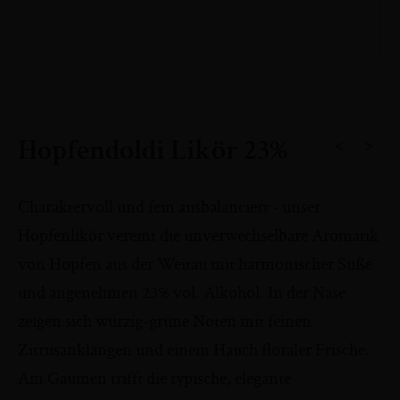
Zum
Anfang
<
>
Hopfendoldi Likör 23%
der
Bildergalerie
Charaktervoll und fein ausbalanciert - unser
springen
Hopfenlikör vereint die unverwechselbare Aromatik
von Hopfen aus der Weitau mit harmonischer Süße
und angenehmen 23% vol. Alkohol. In der Nase
zeigen sich würzig-grüne Noten mit feinen
Zitrusanklängen und einem Hauch floraler Frische.
Am Gaumen trifft die typische, elegante