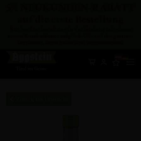
5% NEUKUNDEN-RABATT
auf die erste Bestellung
Nur bei Erstbestellung in Verbindung mit einem
neuen Kundenkonto möglich. Gilt auf das gesamte
Sortiment, Gutscheine sind ausgenommen.
Di
Mein Warenkor
z
In
Zurück zur Übersicht
Zum
Ende
der