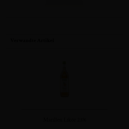
Zum
Verwandte Artikel
Anfang
der
Bildergalerie
springen
Marillen Likör 23%