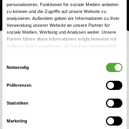
Bewertung:
personalisieren, Funktionen für soziale Medien anbieten
zu können und die Zugriffe auf unsere Website zu
100
100
% of
1
Bewertung
Ihre Bewertung hinzufügen
analysieren. Außerdem geben wir Informationen zu Ihrer
Verwendung unserer Website an unsere Partner für
soziale Medien, Werbung und Analysen weiter. Unsere
Abfüllmenge
Partner führen diese Informationen möglicherweise mit
weiteren Daten zusammen, die Sie ihnen bereitgestellt
NICHTS FÜR
0,02 l
0,2 l
0,35 l
0,5 l
0,7 l
1 l
haben oder die sie im Rahmen Ihrer Nutzung der Dienste
FRÜCHTCHEN!
gesammelt haben.
Einwilligungsauswahl
5 l
Notwendig
Bei allem Genuss darf man eins nicht vergessen:
WÄHLEN SIE IHR LAND!
Anzahl
den
mit
verantwortungsvollen Umgang
Präferenzen
alkoholischen Getränken. Darum ist es uns
Bitte wählen Sie das Land für Ihre Bestellung.
Preis:
besonders wichtig, dass ausschließlich
Statistiken
unsere Website besuchen.
Volljährige
1,50 €
1,50 €
Marketing
75,00 €/l
74,97 €/l
Schon reif für den wilden Milden?