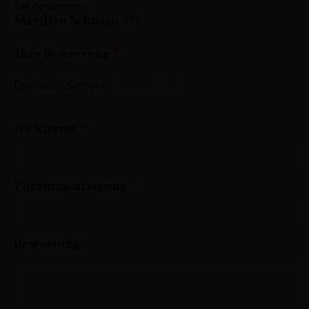
Sie bewerten:
Marillen Schnaps 35%
Ihre Bewertung
Qualität / Service
1
2
3
4
5
star
stars
stars
stars
stars
Nickname
Zusammenfassung
Bewertung