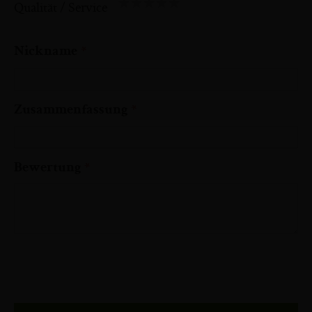
Qualität / Service
1
2
3
4
5
star
stars
stars
stars
stars
Nickname
Zusammenfassung
Bewertung