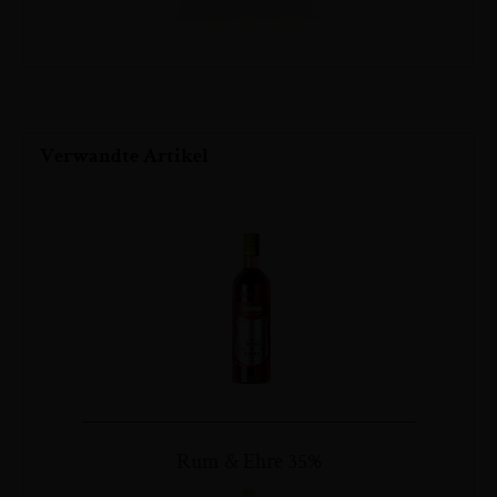
Zum
Verwandte Artikel
Anfang
der
Bildergalerie
springen
Rum & Ehre 35%