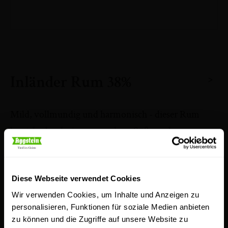
>
Inländer Rum 38%
Mild, vollmundig und harmonisch - dieser Rum
besticht durch eine angenehme Süße und
ausgewogene Aromen von Vanille, Karamell und
einer dezenten Würze. Ideal zum puren Genuss oder
als Grundlage klassischer Cocktails.
Diese Webseite verwendet Cookies
Wir verwenden Cookies, um Inhalte und Anzeigen zu
Bewertung:
personalisieren, Funktionen für soziale Medien anbieten
zu können und die Zugriffe auf unsere Website zu
100
100
% of
1
Bewertung
Ihre Bewertung hinzufügen