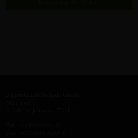
Bewertung abschicken
Aggstein Edelbrände GmbH
Mauthfeld 2
A-6380 St. Johann in Tirol
Tel.:
+43 (0)5352 65500
Fax: +43 (0)5352 65500-5