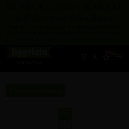
5% NEUKUNDEN-RABATT
auf die erste Bestellung
Nur bei Erstbestellung in Verbindung mit einem
neuen Kundenkonto möglich. Gilt auf das gesamte
Sortiment, Gutscheine sind ausgenommen.
Di
Mein Warenkor
z
In
Zurück zur Übersicht
Zum
Ende
der