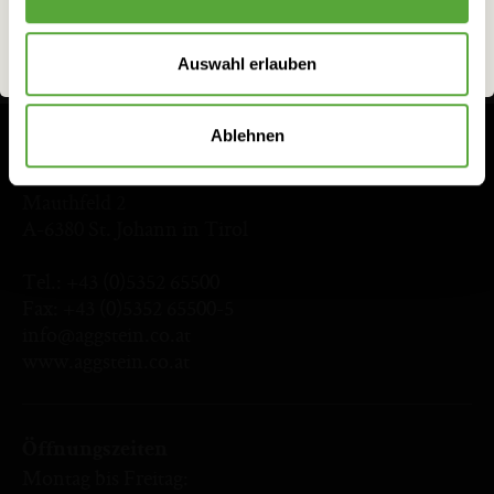
ich bin 18 oder älter
ich bin unter 18
Auswahl erlauben
Ablehnen
Aggstein Edelbrände GmbH
Mauthfeld 2
A-6380 St. Johann in Tirol
Tel.:
+43 (0)5352 65500
Fax: +43 (0)5352 65500-5
info@aggstein.co.at
www.aggstein.co.at
Öffnungszeiten
Montag bis Freitag: