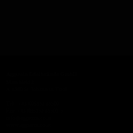
Aggstein Edelbrände GmbH
Mauthfeld 2
A-6380 St. Johann in Tirol
Tel.:
+43 (0)5352 65500
Fax: +43 (0)5352 65500-5
info@aggstein.co.at
www.aggstein.co.at