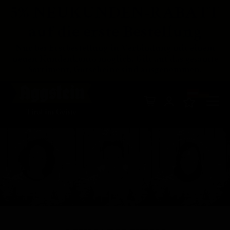
5% NEUKUNDEN-RABATT
auf die erste Bestellung
Nur bei Erstbestellung in Verbindung mit einem
neuen Kundenkonto möglich. Gilt auf das gesamte
Sortiment, Gutscheine sind ausgenommen.
Di
Mein Warenkor
z
In