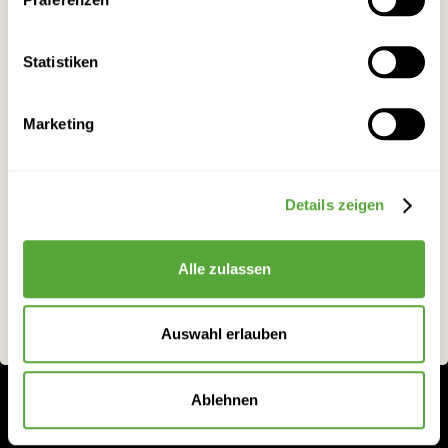
alkoholischen Getränken. Darum ist es uns
Bitte wählen Sie das Land für Ihre Bestellung.
besonders wichtig, dass ausschließlich
Statistiken
unsere Website besuchen.
Volljährige
Marketing
Schon reif für den wilden Milden?
Österreich
Deutschland
Details zeigen
ja
nein
Aggstein Edelbrände GmbH
Alle zulassen
Mauthfeld 2
ich bin 18 oder älter
ich bin unter 18
A-6380 St. Johann in Tirol
Auswahl erlauben
Tel.:
+43 (0)5352 65500
Fax: +43 (0)5352 65500-5
Ablehnen
info@aggstein.co.at
www.aggstein.co.at