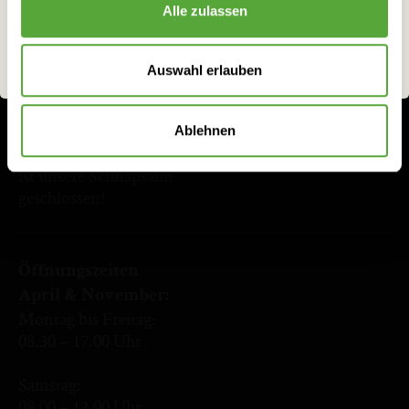
Öffnungszeiten
Alle zulassen
Montag bis Freitag:
ich bin 18 oder älter
ich bin unter 18
08.30 – 18.00 Uhr
Auswahl erlauben
Samstag:
08.00 – 12.00 Uhr
Ablehnen
An Sonn- und Feiertagen
ist unsere Schnapsalm
geschlossen!
Öffnungszeiten
April & November:
Montag bis Freitag:
08.30 – 17.00 Uhr
Samstag:
08.00 – 12.00 Uhr